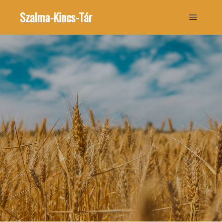
Szalma-Kincs-Tár
Főmenü