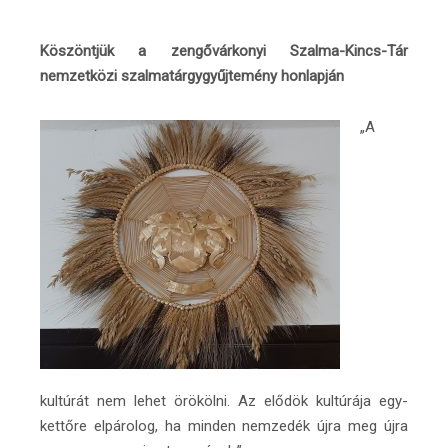
Köszöntjük a zengővárkonyi Szalma-Kincs-Tár
nemzetközi szalmatárgygyűjtemény honlapján
„A
kultúrát nem lehet örökölni. Az elődök kultúrája egy-
kettőre elpárolog, ha minden nemzedék újra meg újra