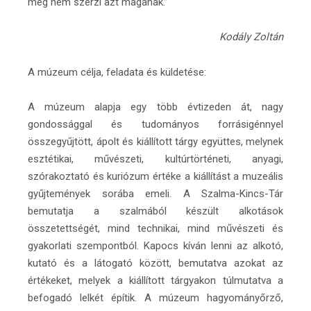
meg nem szerzi azt magának.”
Kodály Zoltán
A múzeum célja, feladata és küldetése:
A múzeum alapja egy több évtizeden át, nagy
gondossággal és tudományos forrásigénnyel
összegyűjtött, ápolt és kiállított tárgy együttes, melynek
esztétikai, művészeti, kultúrtörténeti, anyagi,
szórakoztató és kuriózum értéke a kiállítást a muzeális
gyűjtemények sorába emeli. A Szalma-Kincs-Tár
bemutatja a szalmából készült alkotások
összetettségét, mind technikai, mind művészeti és
gyakorlati szempontból. Kapocs kíván lenni az alkotó,
kutató és a látogató között, bemutatva azokat az
értékeket, melyek a kiállított tárgyakon túlmutatva a
befogadó lelkét építik. A múzeum hagyományőrző,