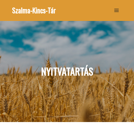
Szalma-Kincs-Tár
Főmenü
NYITVATARTÁS