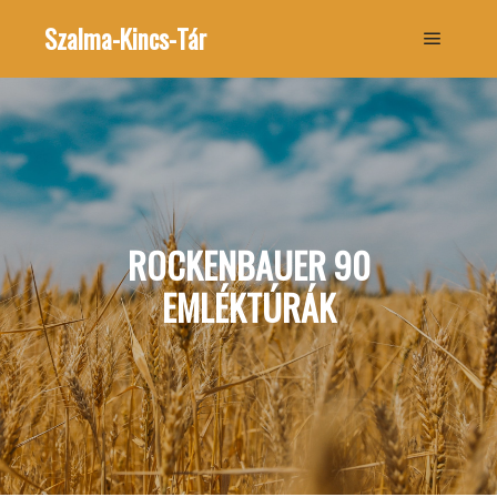
Szalma-Kincs-Tár
Főmenü
ROCKENBAUER 90
EMLÉKTÚRÁK