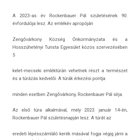
A 2023-as év Rockenbauer Pál születésének 90.
évfordulója lesz. Az emlékév apropóján
Zengővárkony Község Önkormányzata és a
Hosszúhetényi Turista Egyesület közös szervezésében
5
kelet-mecseki emléktúrán vehetnek részt a természet
és a túrázás kedvelői. A túrák érkezési pontja
minden esetben Zengővárkony, Rockenbauer Pál sírja.
Az első túra alkalmával, mely 2023. január 14-én,
Rockenbauer Pál születésnapján lesz. A túrát az
eredeti lépésszámláló kerék másával fogja végig járni a