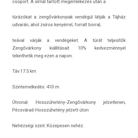
csoport. A sírnál tartott megemlékezés után a
túrázókat a zengővárkonyiak vendégül látják a Tájház
udvarán, ahol zsíros kenyérrel, forralt borral,
teával várják a vendégeket. A túrát teljesítők
Zengővárkony kiállításait 10% kedvezménnyel
tekinthetik meg ezen a napon.
Táv:17.5 km
Szintemelkedés: 410 m
Útvonal: Hosszúhetény-Zengővárkony jelzetlenen,
Pécsvárad-Hosszúhetény jelzett úton
Nehézségi szint: Közepesen nehéz.