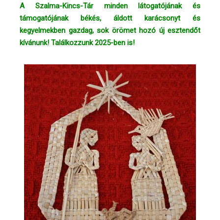
A Szalma-Kincs-Tár minden látogatójának és
támogatójának békés, áldott karácsonyt és
kegyelmekben gazdag, sok örömet hozó új esztendőt
kívánunk! Találkozzunk 2025-ben is!