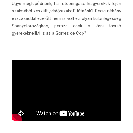
Ugye meglepődnénk, ha futóbringázó kisgyerekek fején
szalmából készült „védősisakot” látnánk? Pedig néhány
évszázaddal ezelőtt nem is volt ez olyan különlegesség
Spanyolországban, persze csak a járni tanuló
gyerekeknél!Mi is az a Gorres de Cop?