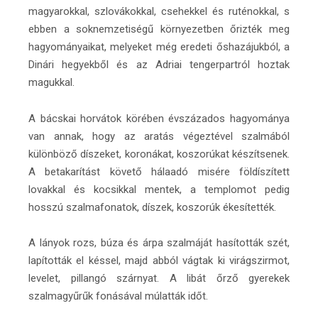
magyarokkal, szlovákokkal, csehekkel és ruténokkal, s
ebben a soknemzetiségű környezetben őrizték meg
hagyományaikat, melyeket még eredeti őshazájukból, a
Dinári hegyekből és az Adriai tengerpartról hoztak
magukkal.
A bácskai horvátok körében évszázados hagyománya
van annak, hogy az aratás végeztével szalmából
különböző díszeket, koronákat, koszorúkat készítsenek.
A betakarítást követő hálaadó misére földíszített
lovakkal és kocsikkal mentek, a templomot pedig
hosszú szalmafonatok, díszek, koszorúk ékesítették.
A lányok rozs, búza és árpa szalmáját hasították szét,
lapították el késsel, majd abból vágtak ki virágszirmot,
levelet, pillangó szárnyat. A libát őrző gyerekek
szalmagyűrűk fonásával múlatták időt.