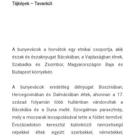
Tájképek – Tavankút
A bunyevácok a horvátok egy etnikai csoportja, akik
észak és északnyugat Bácskában, a Vajdaságban élnek,
Szabadka és Zsombor, Magyarországon Baja és
Budapest környékén.
A bunyevácok eredetileg délnyugat Boszniában,
Hercegovinában és Dalmáciában éltek, ahonnan a 17.
század folyamán több hullámban vándoroltak a
Bácskába és a Duna mellé. Szorgalmas parasztnép,
mely a mocsarak lecsapolásával tette a földet termővé.
Évszázadokon keresztül különböző nemzetiségű
népekkel éltek együtt: szerbekkel, németekkel,