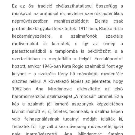
Ez az ősi tradició elválaszthatatlanul összefügg a
munkával, az aratással és névtelen szerzők autentikus
népművészetében manifesztálódott. Eleinte csak
profán dísztárgyakat készítettek. 1911-ben, Blasko Rajic
kezdeményezésére, a szalmafonók szakrális
motívumokat is kerestek, s így az ünnep a
parasztcsaládból a templomba is beköltözött, s a
szertartásban is megtatlálta a helyét. Fordulópontot
hozott, amikor 1946-ban Kata Rogic szalmából font egy
kelyhet – a szakrális tárgy hű másolatát, mindenféle
díszítés nélkül. A következő lépést az jelentette, hogy
1962-ben Ana Milodanovic, elkészítette az első
háromdimenziós szalmaképet „A mocsár” címmel. Ez a
kép a szalmát jól ismerő asszonyok képzeletében
lavinát indított el, új ötletek, technikák, a szalma képen
való felhasználásának tucatnyi módját találták ki,
fedezték föl. Így vált a kézművesség művészetté, igazi
naiv iparművészetté. Ana Milodanovic fiatalon