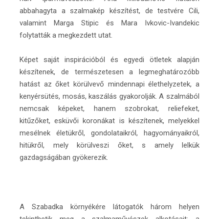
abbahagyta a szalmakép készítést, de testvére Cili,
valamint Marga Stipic és Mara Ivkovic-Ivandekic
folytatták a megkezdett utat.
Képet saját inspirációból és egyedi ötletek alapján
készítenek, de természetesen a legmeghatározóbb
hatást az őket körülvevő mindennapi élethelyzetek, a
kenyérsütés, mosás, kaszálás gyakorolják. A szalmából
nemcsak képeket, hanem szobrokat, reliefeket,
kitűzőket, esküvői koronákat is készítenek, melyekkel
mesélnek életükről, gondolataikról, hagyományaikról,
hitükről, mely körülveszi őket, s amely lelkük
gazdagságában gyökerezik.
A Szabadka környékére látogatók három helyen