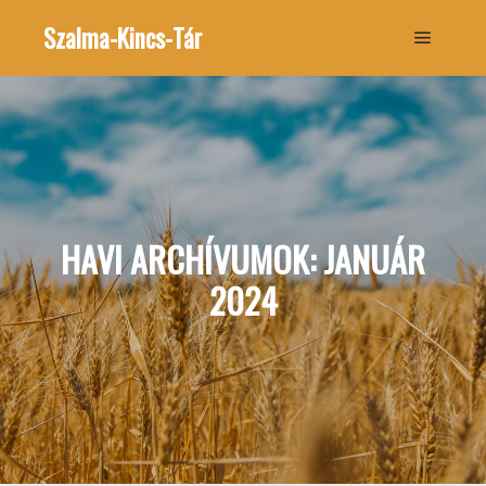
Szalma-Kincs-Tár
Főmenü
HAVI ARCHÍVUMOK:
JANUÁR
2024