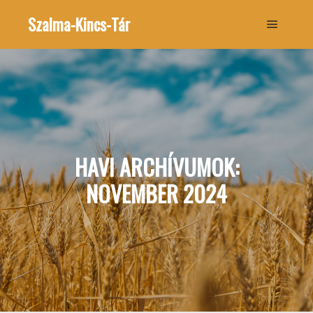
Szalma-Kincs-Tár
Főmenü
HAVI ARCHÍVUMOK:
NOVEMBER 2024