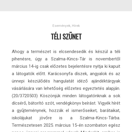
Események
,
Hírek
TÉLI SZÜNET
Ahogy a természet is elcsendesedik és készül a téli
pihenésre, úgy a Szalma-Kincs-Tár is novembertől
március 14-ig csak előzetes bejelentésre nyitja ki kapuit
a látogatók előtt. Karácsonyfa díszek, angyalok és az
ünnepi készülődés hangulatát idéző ajándéktárgyak
vásárlására van lehetőség előzetes egyeztetés alapján.
(20/3720503) Köszönjük minden látogatónknak a sok
dícsérő, bátorító szót, vendégkönyv beírást. Vigyék hírét
a gyűjteménynek, hozzák el ismerőseiket, barátaikat,
iskolájukat jövőre is a Szalma-Kincs-Tárba.
Természetesen 2025. március 15-én szombaton egész