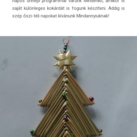
napos ünnepi programmal várunk Mindenkit, amikor is
saját különleges kokárdát is fogunk készíteni. Addig is
szép őszi-téli napokat kívánunk Mindannyiuknak!