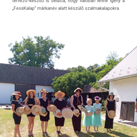
tervező-készítő is belátta, hogy valóban lenne igény a
„FessKalap” márkanév alatt készülő szalmakalapokra.