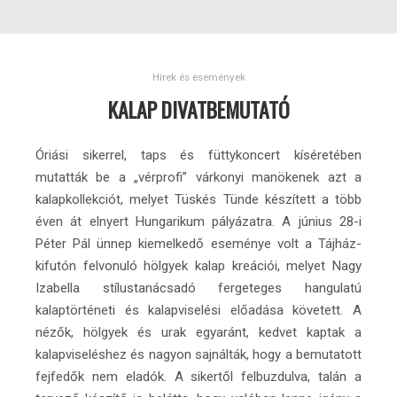
Hírek és események
KALAP DIVATBEMUTATÓ
Óriási sikerrel, taps és füttykoncert kíséretében
mutatták be a „vérprofi” várkonyi manökenek azt a
kalapkollekciót, melyet Tüskés Tünde készített a több
éven át elnyert Hungarikum pályázatra. A június 28-i
Péter Pál ünnep kiemelkedő eseménye volt a Tájház-
kifutón felvonuló hölgyek kalap kreációi, melyet Nagy
Izabella stílustanácsadó fergeteges hangulatú
kalaptörténeti és kalapviselési előadása követett. A
nézők, hölgyek és urak egyaránt, kedvet kaptak a
kalapviseléshez és nagyon sajnálták, hogy a bemutatott
fejfedők nem eladók. A sikertől felbuzdulva, talán a