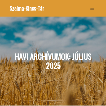
Szalma-Kincs-Tár
Főmenü
HAVI ARCHÍVUMOK:
JÚLIUS
2025