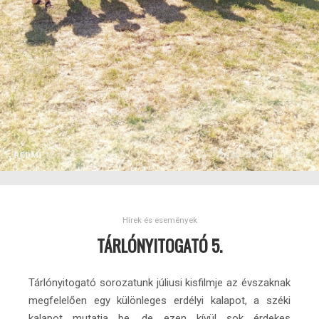
Hírek és események
TÁRLÓNYITOGATÓ 5.
Tárlónyitogató sorozatunk júliusi kisfilmje az évszaknak
megfelelően egy különleges erdélyi kalapot, a széki
kalapot mutatja be, de ezen kívül sok érdekes