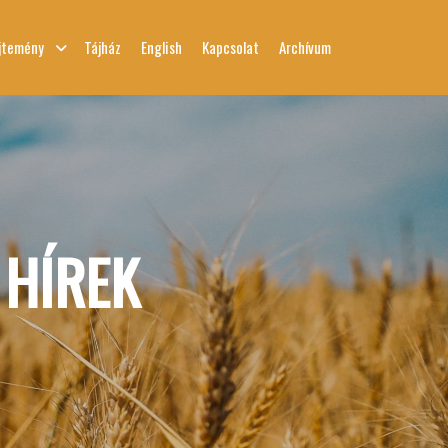
jtemény
Tájház
English
Kapcsolat
Archívum
:
HÍREK