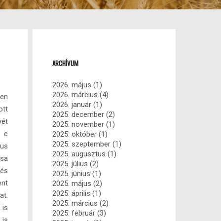
ARCHÍVUM
2026. május
(1)
2026. március
(4)
den
2026. január
(1)
ott
2025. december
(2)
vét
2025. november
(1)
s e
2025. október
(1)
2025. szeptember
(1)
us
2025. augusztus
(1)
ása
2025. július
(2)
 és
2025. június
(1)
nt
2025. május
(2)
2025. április
(1)
at.
2025. március
(2)
is
2025. február
(3)
is