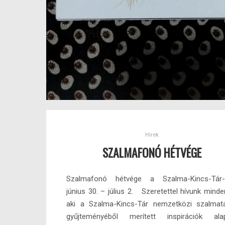
Hírek
SZALMAFONÓ HÉTVÉGE
Szalmafonó hétvége a Szalma-Kincs-Tár-
június 30. – július 2. Szeretettel hívunk minden
aki a Szalma-Kincs-Tár nemzetközi szalmat
gyűjteményéből merített inspirációk ala