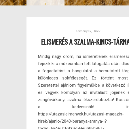
Események
,
Hírek
ELISMERÉS A SZALMA-KINCS-TÁRN
Mindig nagy öröm, ha ismeretlenek elismerés
fejezik ki a múzeumban tett látogatás után: dícs
a fogadtatást, a hangulatot a bemutatott tár
különleges sokféleségét. Ez történt most
Szeretettel ajánlom figyelmükbe a következő í
és vegyék komolyan az invitálást: jöjjenek 
zengővárkonyi szalma ékszerdobozba! Köszö
a kedvcsináló írás
https://utazasielmenyek.hu/utazasi-magazin-
hirek/ajanlo/2043-baranya-aranya-i?
fbclid=IwAR01B4XSd-HeuqbyhPE1-