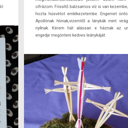
uU
cifrázom. Frissítő balzsamos víz is van kezembe
hozta húsvétot emlékezetembe. Engemet önt
Apollónak hívnak,vizemtől a lánykák mint virá
nyílnak. Kérem hát alássan e háznak az ur
engedje megönteni kedves leánykáját.