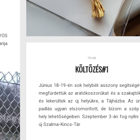
YOS
ija
Hírek
KÖLTÖZÉS#1
Június 18-19-én sok helybéli asszony segítségé
megfürdettük az aratókoszorúkat és a szakajtó
és lekerültek az új helyükre, a Tájházba. Az ü
padlás ugyan elszomorított, de bízom a szép
hely lehetőségeiben. Szeptember 3-án fog nyílni
új Szalma-Kincs-Tár.