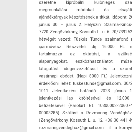
szeretne kipróbálni különleges sza
megmunkálási módokat és elsajátít
ajándéktárgyak készítésének a titkát. Időpont: 2
június 30. – július 2. Helyszín: Szalma-Kincs
7720 Zengővárkony, Kossuth L. u. 6. 70/73925
hétvégét vezeti: Tüskés Tünde szalmafonó 
iparművész Részvételi díj: 16.000 Ft, m
tartalmazza az oktatást, a szüksé
alapanyagokat, eszközhasználatot, múze
látogatást idegenvezetéssel és a szomb
vasárnapi ebédet. (Napi 8000 Ft.) Jelentkezn
érdeklődni lehet: tuskestunde@gmail.com, 30/
1011 Jelentkezési határidő: 2023. június 
jelentkezési lap kitöltéséval és 12.000
befizetésével (Parolart Bt. 10300002-20607
00003285) Szállást a Rozmaring Vendéghá
(Zengővárkony, Kossuth L. u. 12. +36 30 441 4
rozmaringvendeghaz@gmail.com ill. a körny