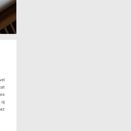
vel
kat
res
 új
 az