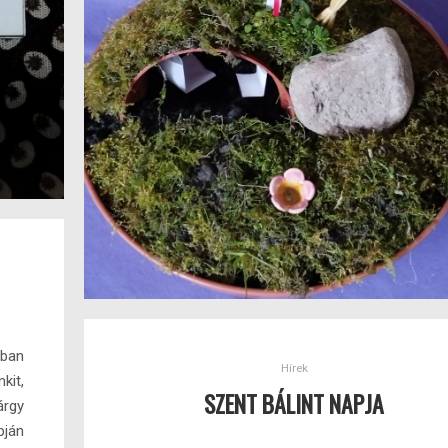
ban
Hírek
kit,
SZENT BÁLINT NAPJA
árgy
pján