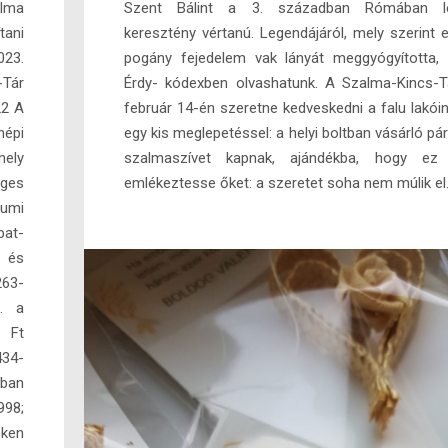
lma
Szent Bálint a 3. században Rómában le
ani
keresztény vértanú. Legendájáról, mely szerint 
023.
pogány fejedelem vak lányát meggyógyította,
-Tár
Érdy- kódexben olvashatunk. A Szalma-Kincs-
22 A
február 14-én szeretne kedveskedni a falu lakói
népi
egy kis meglepetéssel: a helyi boltban vásárló pá
ely
szalmaszívet kapnak, ajándékba, hogy ez 
ges
emlékeztesse őket: a szeretet soha nem múlik el
umi
at-
i és
263-
1. a
 Ft
434-
zban
998;
éken