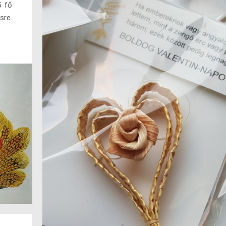
5 fő
re.