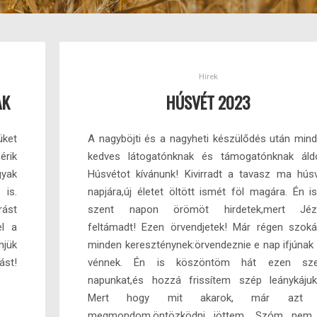
Hírek
AK
HÚSVÉT 2023
üket
A nagyböjti és a nagyheti készülődés után min
érik
kedves látogatónknak és támogatónknak áld
gyak
Húsvétot kívánunk! Kivirradt a tavasz ma hús
 is.
napjára,új életet öltött ismét föl magára. Én i
rást
szent napon örömöt hirdetek,mert Jéz
el a
feltámadt! Ezen örvendjetek! Már régen szok
njük
minden kereszténynek:örvendeznie e nap ifjúnak
t!
vénnek. Én is köszöntöm hát ezen sze
napunkat,és hozzá frissítem szép leánykájuk
Mert hogy mit akarok, már azt 
megmondom,öntözködni jöttem. Szóm nem 