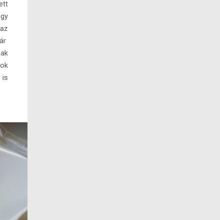
tt
egy
 az
Tár
nak
rok
is
.