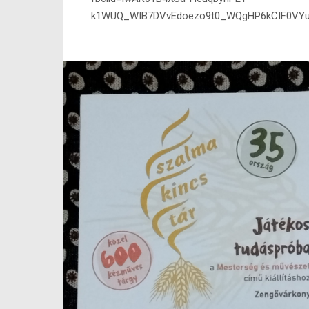
k1WUQ_WIB7DVvEdoezo9t0_WQgHP6kCIF0VY